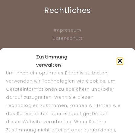
Rechtliches
Impressum
Datenschutz
Zustimmung
verwalten
Social Media
Um Ihnen ein optimales Erlebnis zu bieten,
verwenden wir Technologien wie Cookies, um
Facebook
Geräteinformationen zu speichern und/oder
darauf zuzugreifen. Wenn Sie diesen
Technologien zustimmen, können wir Daten wie
Bewerten Sie uns
das Surfverhalten oder eindeutige IDs auf
dieser Website verarbeiten. Wenn Sie Ihre
Zustimmung nicht erteilen oder zurückziehen,